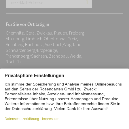
Ihre
E-
Mail-
Für Sie vor Ort tätig in
Adresse:
Chemnitz, Gera, Zwickau, Plauen, Freiberg,
*
Altenburg, Limbach-Oberfrohna, Greiz,
Annaberg-Buchholz, Auerbach/Vogtland,
Schwarzenberg/Erzgebirge,
Frankenberg/Sachsen, Zschopau, Weida,
Rochlitz
Impressum
Datenschutz
Stiftung
Interne Meldestelle
Zahlungsmittel
Vertrag widerrufen
Barrierefreiheitserklärung
Cookie/Tracking-Einstellungen