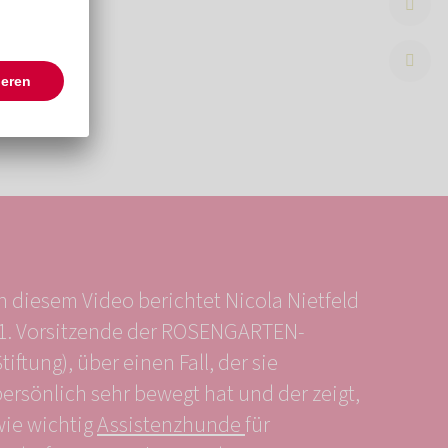
n diesem Video berichtet Nicola Nietfeld
(1. Vorsitzende der ROSENGARTEN-
tiftung), über einen Fall, der sie
ersönlich sehr bewegt hat und der zeigt,
wie wichtig
Assistenzhunde
für