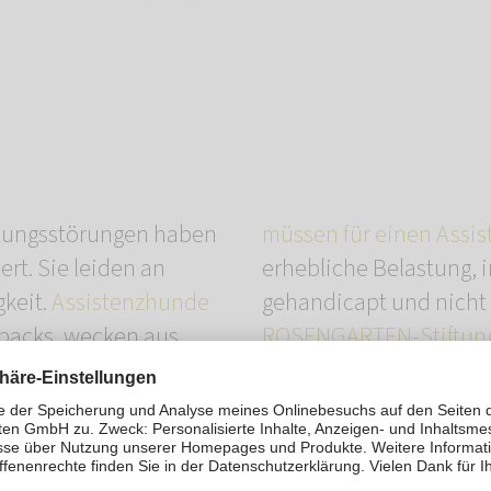
tungsstörungen haben
müssen für einen Assi
ert. Sie leiden an
erhebliche Belastung, i
gkeit.
Assistenzhunde
gehandicapt und nicht 
backs, wecken aus
ROSENGARTEN-Stiftun
denen sie ihren
weiteren helfen. Förde
e helfen, den Alltag zu
konnten bereits ausge
Spendengelder
fließen
Personalkosten und mit
n Krankenkassen nicht