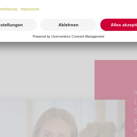
Verwaltungskosten.
 teuer. Um die
10.000€
I
S
p