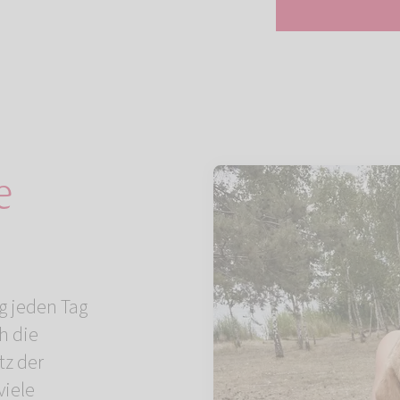
e
d
g jeden Tag
h die
tz der
iele