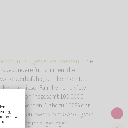
stenzhund aufgewendet werden
. Eine
nsbesondere für Familien, die
voll erwerbsfähig sein können. Die
g
konnte dieser Familien und vielen
rzusagen von insgesamt 100.000€
sprochen werden. Nahezu 100% der
 in den guten Zweck, ohne Abzug von
 Abzug möglichst geringer