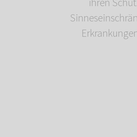
ihren Schü
Sinneseinschrä
Erkrankunge