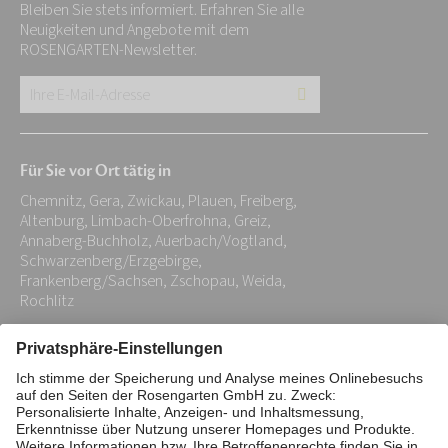
Bleiben Sie stets informiert. Erfahren Sie alle
Neuigkeiten und Angebote mit dem
ROSENGARTEN-Newsletter.
Ihre
E-
Mail-
Für Sie vor Ort tätig in
Adresse:
Chemnitz, Gera, Zwickau, Plauen, Freiberg,
*
Altenburg, Limbach-Oberfrohna, Greiz,
Annaberg-Buchholz, Auerbach/Vogtland,
Schwarzenberg/Erzgebirge,
Frankenberg/Sachsen, Zschopau, Weida,
Rochlitz
Impressum
Datenschutz
Stiftung
Interne Meldestelle
Zahlungsmittel
Vertrag widerrufen
Barrierefreiheitserklärung