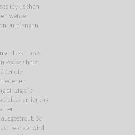
ses idyllischen
hen werden
sen empfangen
nschluss in das
n Peckelsheim
 über die
chiedenen
g einzig die
schaftskremierung
schen
 ausgestreut. So
Nach wie vor wird