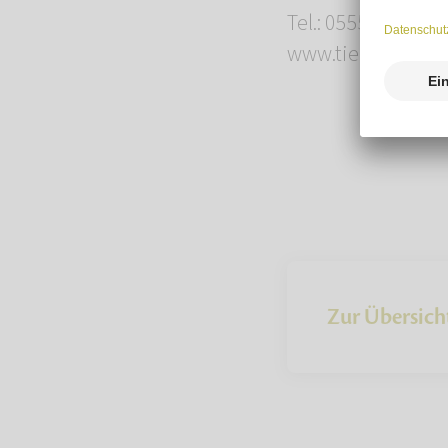
Tel.: 05551 919 48
www.tierbestattu
Zur Übersich