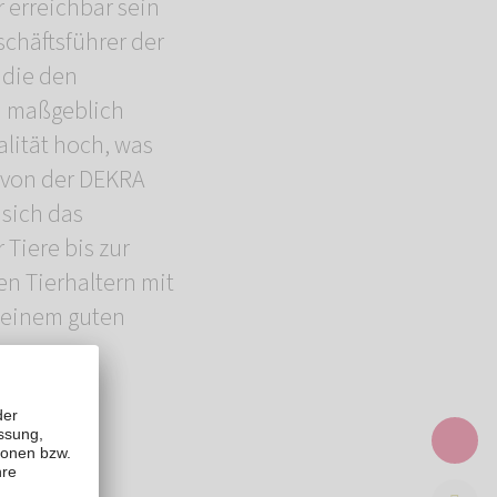
 erreichbar sein
schäftsführer der
 die den
d maßgeblich
lität hoch, was
g von der DEKRA
 sich das
Tiere bis zur
en Tierhaltern mit
t einem guten