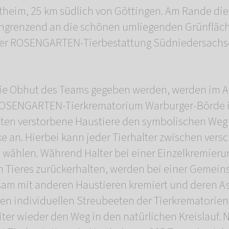
rtheim, 25 km südlich von Göttingen. Am Rande die
ngrenzend an die schönen umliegenden Grünfläc
 der ROSENGARTEN-Tierbestattung Südniedersach
 die Obhut des Teams gegeben werden, werden im A
ROSENGARTEN-Tierkrematorium Warburger-Börde i
reten verstorbene Haustiere den symbolischen Weg
 an. Hierbei kann jeder Tierhalter zwischen vers
wählen. Während Halter bei einer Einzelkremierun
n Tieres zurückerhalten, werden bei einer Gemein
sam mit anderen Haustieren kremiert und deren A
en individuellen Streubeeten der Tierkrematorien
iter wieder den Weg in den natürlichen Kreislauf. 