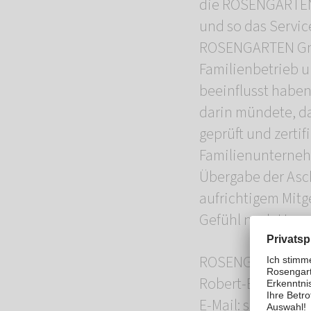
die ROSENGARTEN-
und so das Servic
ROSENGARTEN GmbH,
Familienbetrieb 
beeinflusst haben
darin mündete, da
geprüft und zertif
Familienunternehm
Übergabe der Asch
aufrichtigem Mitg
Gefühl nach Hause
ROSENGARTEN-Tie
Robert-Bosch-Str.
E-Mail: suednied