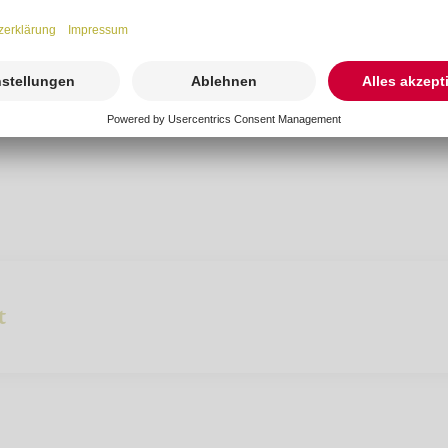
 42
ng-suedniedersachsen.de
t