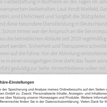
Tierbestattung in Northeim an 365 Tagen im Jahr
eversprechen beibehalten. Laut Arndt Nietfeld, Ge
 sind Ehrlichkeit und Sorgfalt die Stützpfeiler,
und diese besondere Dienstleistung in Deutschlan
. Schon immer war der Anspruch an die Servicequa
ss die betrieblichen Abläufe seit 2010 regelmäßi
iziert werden. Sicherheit und Transparenz schreibt
en auf die Fahne. Von der Abholung verstorbener 
e in einer einzigartigen Urne steht das Team sein
efühl geduldig zur Seite. Hinterbliebene sollen mi
 gehen, wünscht sich Arndt Nietfeld.
rbestattung Südniedersachsen
 22, 37154 Northeim
ersachsen@mein-rosengarten.de