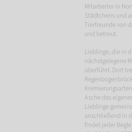
Mitarbeiter in No
Städtchens und a
Tierfreunde von
und betreut.
Lieblinge, die in
nächstgelegene 
überführt. Dort t
Regenbogenbrücke
Kremierungsarten 
Asche des eigene
Lieblinge gemein
anschließend in d
findet jeder Begle