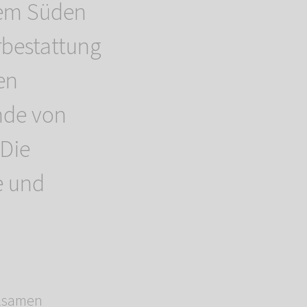
dem Süden
bestattung
en
nde von
 Die
e und
hlsamen