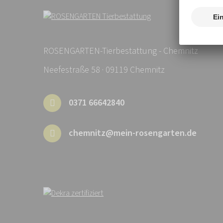
ROSENGARTEN-Tierbestattung - Chemnitz
Neefestraße 58 · 09119 Chemnitz
0371 66642840
chemnitz@mein-rosengarten.de