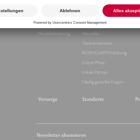
Tierbestattung
Über uns
Kr
Kleintierbestattung
Unsere Werte
Pferdebestattung
Aktuelles
Tierkrematorien
ROSENGARTEN-Stiftung
Grüne Pfote
Lokale Partner
Häufig gestellte Fragen
Vorsorge
Standorte
Pr
Newsletter abonnieren