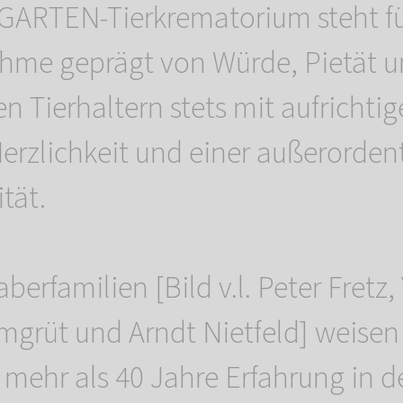
ARTEN-Tierkrematorium steht fü
me geprägt von Würde, Pietät u
n Tierhaltern stets mit aufrichti
Herzlichkeit und einer außerorden
tät.
aberfamilien [Bild v.l. Peter Fretz
grüt und Arndt Nietfeld] weisen
ehr als 40 Jahre Erfahrung in d