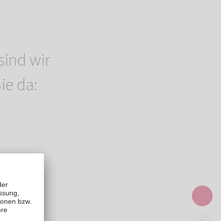
sind wir
ie da: