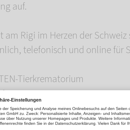
ng auf.
t am Rigi im Herzen der Schweiz 
lich, telefonisch und online für S
EN-Tierkrematorium
10
cht am Rigi
0 00 85