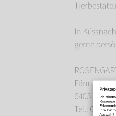
Tierbestattu
In Küssnach
gerne persön
ROSENGART
Fänn-West 
6403 Küssna
Tel.: 041 85