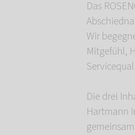
Das ROSENG
Abschiednah
Wir begegne
Mitgefühl, 
Servicequali
Die drei Inh
Hartmann Im
gemeinsam m