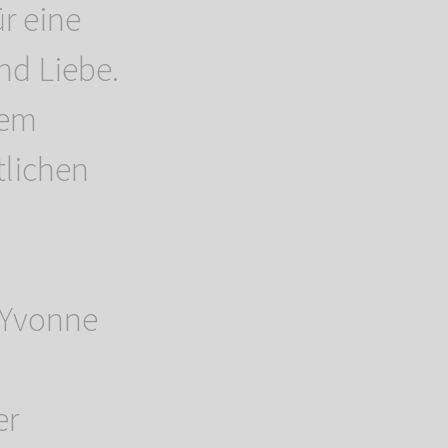
r eine
nd Liebe.
gem
tlichen
, Yvonne
er