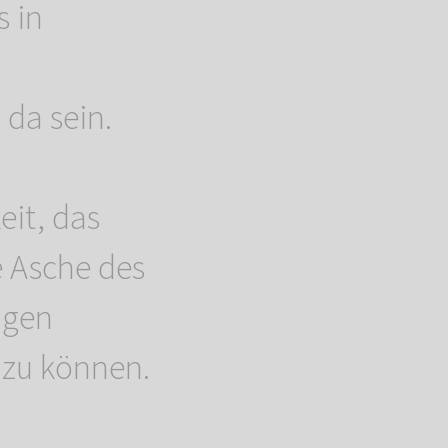
s in
 da sein.
eit, das
e Asche des
igen
 zu können.