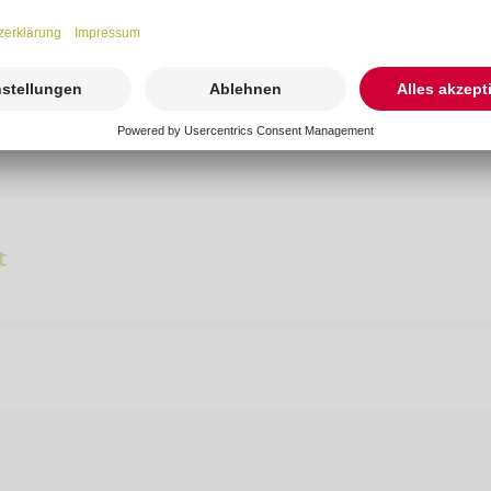
rosengarten.ch
t