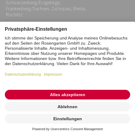
Schwarzenberg/Erzgebirge,
Frankenberg/Sachsen, Zschopau, Weida,
Rochlitz
Impressum
Datenschutz
Stiftung
Interne Meldestelle
Zahlungsmittel
Vertrag widerrufen
Barrierefreiheitserklärung
Cookie/Tracking-Einstellungen
© 2026 ROSENGARTEN-Tierbestattung
Kremierung
beauftragen